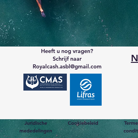
Heeft u nog vragen?
N
Schrijf naar
Royalcash.asbl
@gmail.com
Juridische
Cookiebeleid
Terme
mededelingen
condit