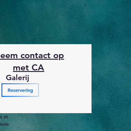
eem contact op
met CA
Galerij
Reservering
s et
ions