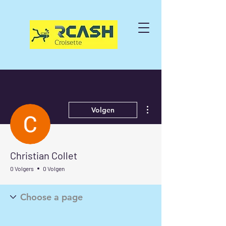
Meer acties
Volgen
Christian Collet
0 Volgers
0 Volgen