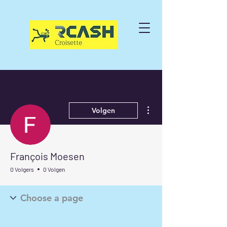
Meer acties
Volgen
François Moesen
0 Volgers
0 Volgen