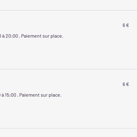
6
6 €
euros
30 à 20:00 . Paiement sur place.
6
6 €
euros
0 à 15:00 . Paiement sur place.