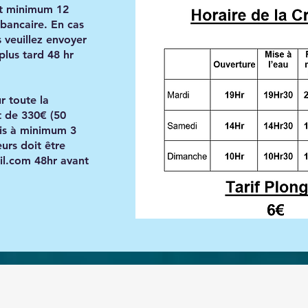
et minimum 12
bancaire. En cas
 veuillez envoyer
plus tard 48 hr
r toute la
t de 330€ (50
is à minimum 3
urs doit être
il.com
48hr avant