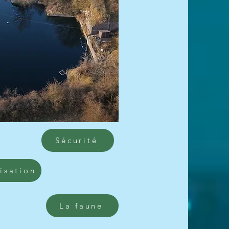
Sécurité
isation
La faune