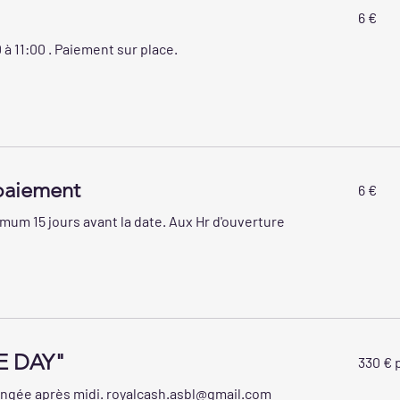
6
6 €
euros
0 à 11:00 . Paiement sur place.
6
paiement
6 €
euros
um 15 jours avant la date. Aux Hr d'ouverture
330
NE DAY"
330 € 
€
pour
le
ongée après midi. royalcash.asbl@gmail.com
groupe