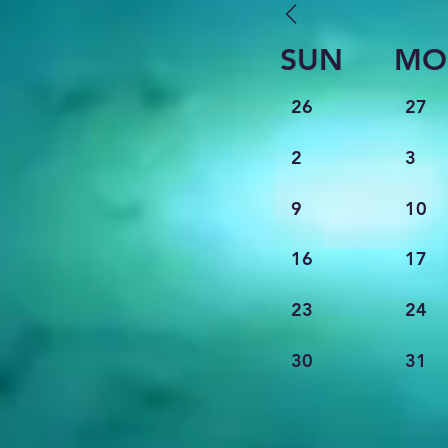
SUN
MO
26
27
2
3
9
10
16
17
23
24
30
31