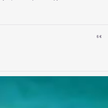
6
6 €
euros