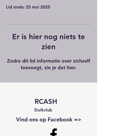
Lid sinds: 25 mei 2025
Er is hier nog niets te
zien
Zodra dit lid informatie over zichzelf
toevoegt, zie je dat hier.
RCASH
Duikclub
Vind ons op Facebook =>