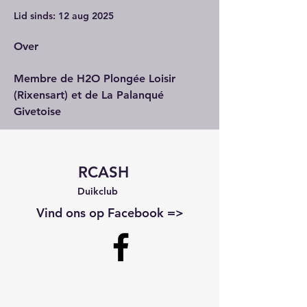
Lid sinds: 12 aug 2025
Over
Membre de H2O Plongée Loisir 
(Rixensart) et de La Palanqué 
Givetoise
RCASH
Duikclub
Vind ons op Facebook =>