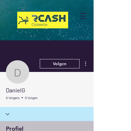
Meer acties
Volgen
DanielG
DanielG
0 Volgers
0 Volgen
Profiel