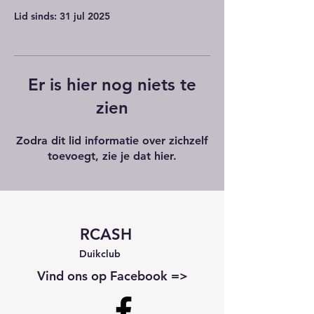
Lid sinds: 31 jul 2025
Er is hier nog niets te
zien
Zodra dit lid informatie over zichzelf
toevoegt, zie je dat hier.
RCASH
Duikclub
Vind ons op Facebook =>