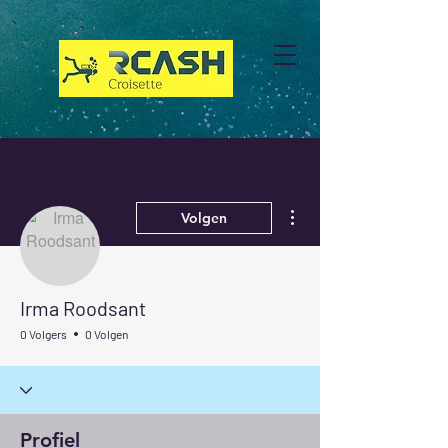
Meer acties
Volgen
Irma Roodsant
0 Volgers
0 Volgen
Profiel