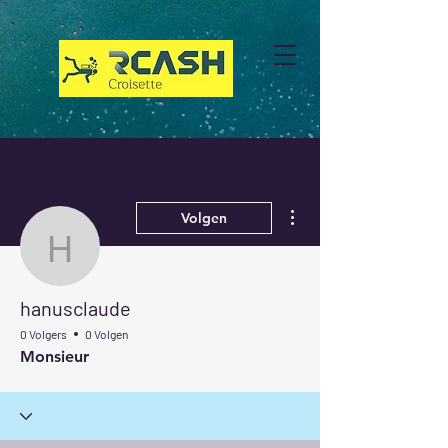
Meer acties
Volgen
hanusclaude
hanusclaude
0 Volgers
0 Volgen
Monsieur