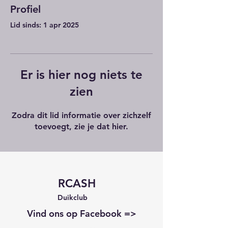
Profiel
Lid sinds: 1 apr 2025
Er is hier nog niets te
zien
Zodra dit lid informatie over zichzelf
toevoegt, zie je dat hier.
RCASH
Duikclub
Vind ons op Facebook =>