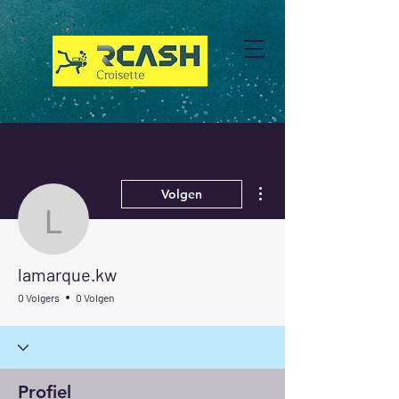
Meer acties
Volgen
lamarque.kw
lamarque.kw
0 Volgers
0 Volgen
Profiel