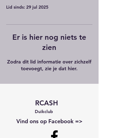
Lid sinds: 29 jul 2025
Er is hier nog niets te
zien
Zodra dit lid informatie over zichzelf
toevoegt, zie je dat hier.
RCASH
Duikclub
Vind ons op Facebook =>