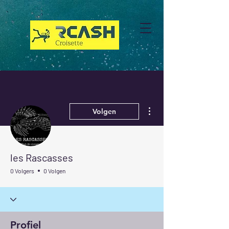
Meer acties
Volgen
les Rascasses
0 Volgers
0 Volgen
Profiel