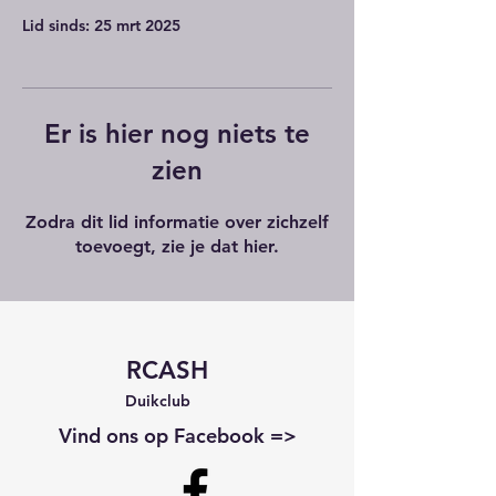
Lid sinds: 25 mrt 2025
Er is hier nog niets te
zien
Zodra dit lid informatie over zichzelf
toevoegt, zie je dat hier.
RCASH
Duikclub
Vind ons op Facebook =>