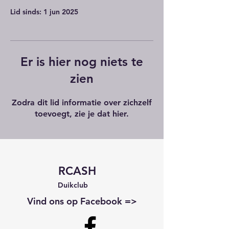
Lid sinds: 1 jun 2025
Er is hier nog niets te
zien
Zodra dit lid informatie over zichzelf
toevoegt, zie je dat hier.
RCASH
Duikclub
Vind ons op Facebook =>