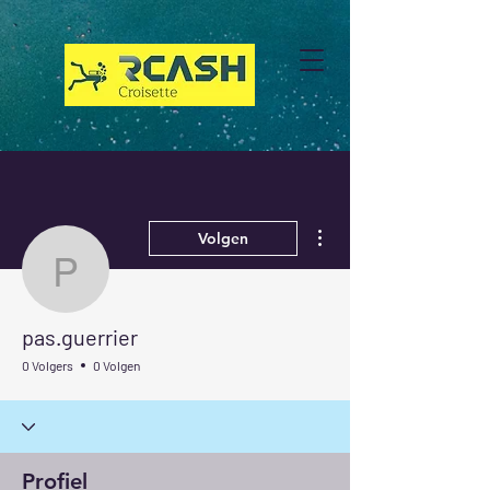
Meer acties
Volgen
pas.guerrier
pas.guerrier
0 Volgers
0 Volgen
Profiel