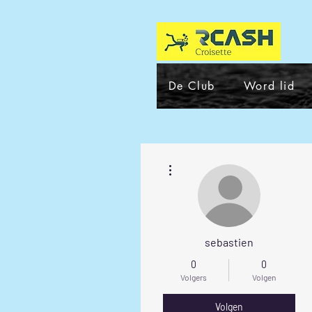
De Club
Word lid
Meer acties
sebastien
0
0
Volgers
Volgen
Volgen