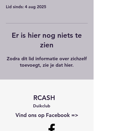
Lid sinds: 4 aug 2025
Er is hier nog niets te
zien
Zodra dit lid informatie over zichzelf
toevoegt, zie je dat hier.
RCASH
Duikclub
Vind ons op Facebook =>