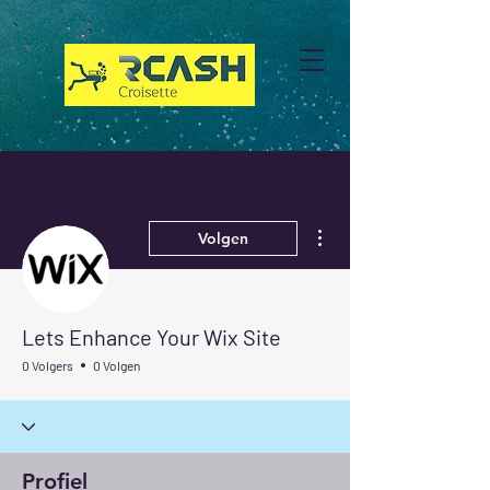
Meer acties
Volgen
Lets Enhance Your Wix Site
0 Volgers
0 Volgen
Profiel