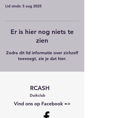
Lid sinds: 5 aug 2025
Er is hier nog niets te
zien
Zodra dit lid informatie over zichzelf
toevoegt, zie je dat hier.
RCASH
Duikclub
Vind ons op Facebook =>