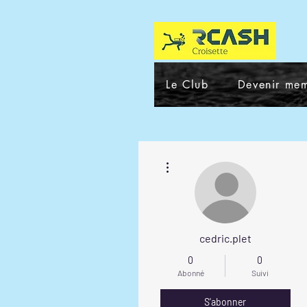
Le Club
Devenir me
Plus d'actions
cedric.plet
0
0
Abonné
Suivi
S'abonner