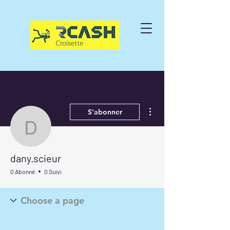
Plus d'actions
S'abonner
dany.scieur
dany.scieur
0 Abonné
0 Suivi