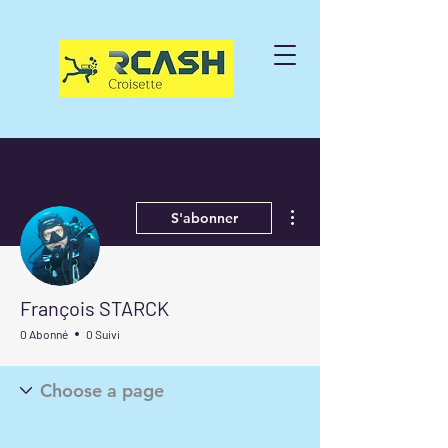
Plus d'actions
S'abonner
François STARCK
0 Abonné
0 Suivi