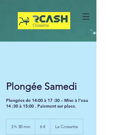
Plongée Samedi
Plongées de 14:00 à 17 :30 – Mise à l’eau
14 :30 à 15:00 . Paiement sur place.
6
euros
3 h 30 min
3
6 €
La Croisette
h