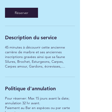
3
0
m
Réserver
i
n
Description du service
45 minutes à découvrir cette ancienne
carrière de marbre et ses anciennes
inscriptions gravées ainsi que sa faune
Silures, Brochet, Esturgeons, Carpes,
Carpes amour, Gardons, écrevisses,....
Politique d'annulation
Pour réserver: Max 15 jours avant la date;
annulation 32 hr avant.
Paiement au Bar en espèces ou par carte