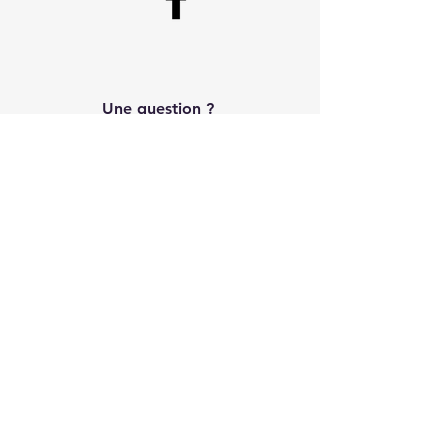
Une question ?
Écrivez à
Royalcash.asbl@gmail.com
Contact CA
Galerie