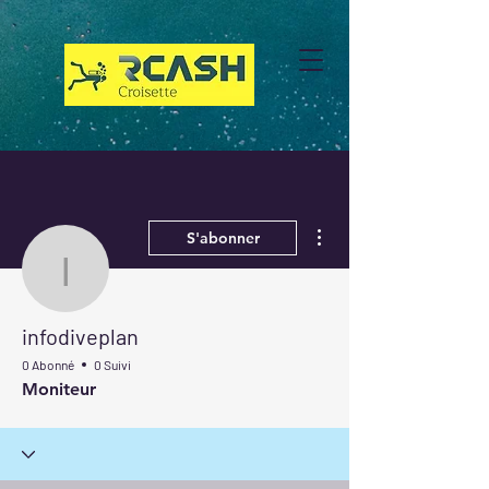
Plus d'actions
S'abonner
infodiveplan
infodiveplan
0 Abonné
0 Suivi
Moniteur