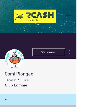
Plus d'actions
S'abonner
Osml Plongee
0 Abonné
0 Suivi
Club Lomme