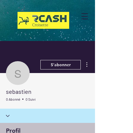
Plus d'actions
S'abonner
sebastien
sebastien
0 Abonné
0 Suivi
Profil